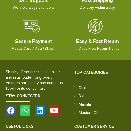
24/7 Support
Fast Shipping
We are always available
Delivery within a day
Secure Payment
Easy & Fast Return
MasterCard / Visa / Bkash
7 Days Free Return Policy
Shashya Prabartana is an online
TOP CATEGORIES
and retail outlet for grocery
ensures safe, tasty and nutritious
Chal
food for its consumers.
Dal
STAY CONNECTED
Masala
Mustard Oil
USEFUL LINKS
CUSTOMER SERVICE