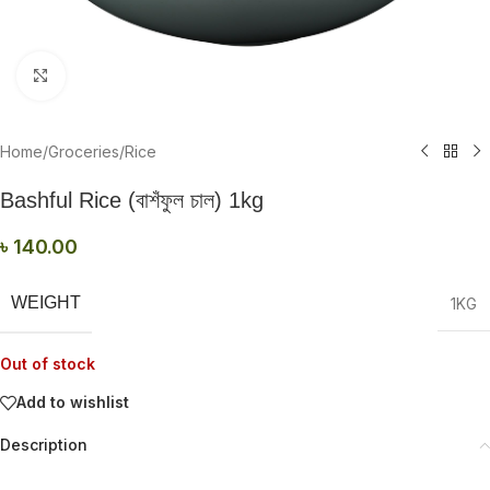
Click to enlarge
Home
/
Groceries
/
Rice
Bashful Rice (বাশঁফুল চাল) 1kg
৳
140.00
WEIGHT
1KG
Out of stock
Add to wishlist
Description