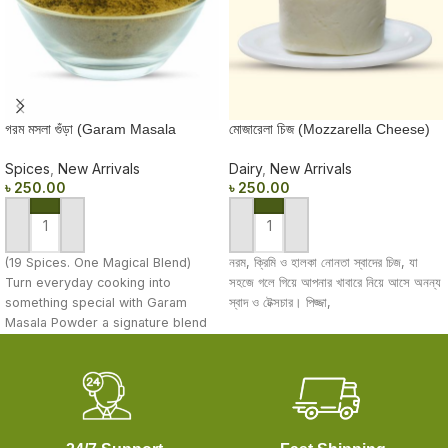
গরম মসলা গুঁড়া (Garam Masala
মোজারেলা চিজ (Mozzarella Cheese)
Powder) 50gm
250 GM
Spices
,
New Arrivals
Dairy
,
New Arrivals
৳
250.00
৳
250.00
ADD TO CART
ADD TO CART
(19 Spices. One Magical Blend)
নরম, ক্রিমি ও হালকা নোনতা স্বাদের চিজ, যা
Turn everyday cooking into
সহজে গলে গিয়ে আপনার খাবারে নিয়ে আসে অনন্য
something special with Garam
স্বাদ ও টেক্সচার। পিজ্জা,
Masala Powder a signature blend
of 19