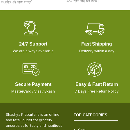
২৩০ গ্রাম হাড় চর্বি থাকে।
সংগৃহীত এই মাংস সম্পূর্ণ
24/7 Support
Fast Shipping
We are always available
Delivery within a day
Secure Payment
Easy & Fast Return
MasterCard / Visa / Bkash
7 Days Free Return Policy
Shashya Prabartana is an online
TOP CATEGORIES
and retail outlet for grocery
ensures safe, tasty and nutritious
Chal