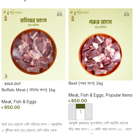
Beef (গরুর মাংস) 1kg
SOLD OUT
Buffalo Meat ( মহিষের মাংস) 1kg
Meat, Fish & Eggs
,
Popular Items
৳
850.00
Meat, Fish & Eggs
৳
950.00
ADD TO CART
READ MORE
নয়াকৃষি কৃষকদের গৃহেপালিত দেশী স্থানীয় জাতের
মাঠে চরে বেড়ানো দেশি মহিষের মাংস – প্রাকৃতিক
ষাঁড় গরুর মাংস। ১ কেজি গরুর মাংসে ২২০ থেকে
ও পুষ্টিকর মাঠে চরে বেড়ানো দেশি মহিষ থেকে