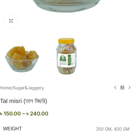
Click to enlarge
Home
/
Sugar&Jaggery
Tal misri (তাল মিছরি)
৳
150.00
–
৳
240.00
WEIGHT
250 GM
,
400 GM