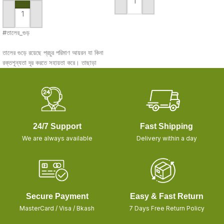
ADD TO CART
ADD TO CART
#তালের_গুড়
তালের গুড়ে রয়েছে প্রচুর পরিমাণ আয়রন যা কিনা
রক্তশূন্যতা দূর করতে সহায়তা করে। তাছাড়া
তালের গুড় খেলে কোষ্ঠকাঠিন্য দূর হয় ও পেট ঠান্ডা
থাকে। বুকে জমাট বাধা কফ দূর করতে সাহায্য
করে, তালের গুড়।
তালের গুড় দিয়ে আপনি শরবত, পায়েস কিংবা পিঠা
বানিয়ে খেতে পারেন।
আমাদের দেশে সাধারণত তিন ধরণের গুড় পাওয়া
24/7 Support
Fast Shipping
যায় আখের গুড়, খেজুরের গুড়, তালের গুড়। স্বাদ
We are always available
Delivery within a day
ও ঘ্রাণের দিক থেকে প্রতিটা গুড়ই আলাদা। মৌসুম
ভেদে শস্য প্রবর্তনায় ভিন্ন ভিন্ন গুড় পাওয়া যায়,
তবে আখের ঝোলা গুড় ও তালের গুড় সাধারণত
সারা বছর জুড়েই পাওয়া যায়।
Secure Payment
Easy & Fast Return
MasterCard / Visa / Bkash
7 Days Free Return Policy