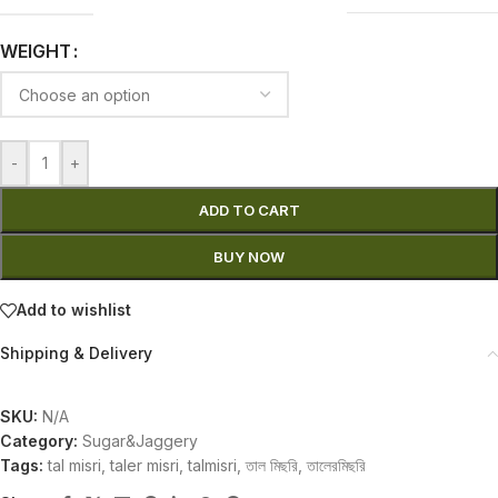
WEIGHT
-
+
ADD TO CART
BUY NOW
Add to wishlist
Shipping & Delivery
SKU:
N/A
Category:
Sugar&Jaggery
Tags:
tal misri
,
taler misri
,
talmisri
,
তাল মিছরি
,
তালেরমিছরি