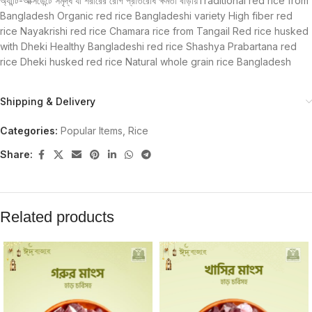
অ্যান্টি-অক্সিডেন্টে সমৃদ্ধ যা শরীরের রোগ প্রতিরোধ ক্ষমতা বাড়ায়Traditional red rice from
Bangladesh Organic red rice Bangladeshi variety High fiber red
rice Nayakrishi red rice Chamara rice from Tangail Red rice husked
with Dheki Healthy Bangladeshi red rice Shashya Prabartana red
rice Dheki husked red rice Natural whole grain rice Bangladesh
Shipping & Delivery
Categories:
Popular Items
,
Rice
Share:
Related products