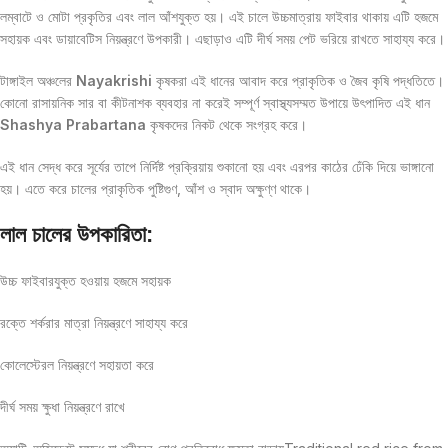
লম্বাটে ও মোটা প্রকৃতির এবং লাল আঁশযুক্ত হয়। এই চালে উচ্চমাত্রায় ফাইবার থাকায় এটি হজমে
সহায়ক এবং ডায়াবেটিস নিয়ন্ত্রণে উপকারী। এছাড়াও এটি দীর্ঘ সময় পেট ভরিয়ে রাখতে সাহায্য করে।
টাঙ্গাইল অঞ্চলের
Nayakrishi
কৃষকরা এই ধানের আবাদ করে প্রাকৃতিক ও জৈব কৃষি পদ্ধতিতে।
কোনো রাসায়নিক সার বা কীটনাশক ব্যবহার না করেই সম্পূর্ণ স্বাস্থ্যসম্মত উপায়ে উৎপাদিত এই ধান
Shashya Prabartana
কৃষকদের নিকট থেকে সংগ্রহ করে।
এই ধান সেদ্ধ করে সূর্যের তাপে নির্দিষ্ট প্রক্রিয়ায় শুকানো হয় এবং এরপর কাঠের ঢেঁকি দিয়ে ভাঙ্গানো
হয়। এতে করে চালের প্রাকৃতিক পুষ্টিগুণ, আঁশ ও স্বাদ অক্ষুণ্ণ থাকে।
লাল চালের উপকারিতা:
উচ্চ ফাইবারযুক্ত হওয়ায় হজমে সহায়ক
রক্তে শর্করার মাত্রা নিয়ন্ত্রণে সাহায্য করে
কোলেস্টেরল নিয়ন্ত্রণে সহায়তা করে
দীর্ঘ সময় ক্ষুধা নিয়ন্ত্রণে রাখে