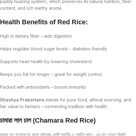
paddy husking system), which preserves its natural nutrition, fiber
content, and rich earthy aroma.
Health Benefits of Red Rice:
High in dietary fiber – aids digestion
Helps regulate blood sugar levels – diabetes-friendly
Supports heart health by lowering cholesterol
Keeps you full for longer – great for weight control
Packed with antioxidants – boosts immunity
Shashya Prabartana
stands for pure food, ethical sourcing, and
fair value to farmers – connecting tradition with health.
চামারা লাল চাল (Chamara Red Rice)
চামারা ধান বাংলাদেশের আমন মৌসুমের একটি স্থানীয় ও প্রাচীন জাত। এর চাল দেখতে কিছুটা